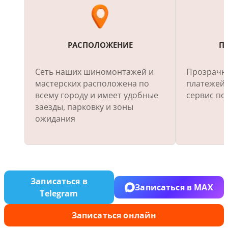
УЛ. РУСТАВЕЛИ, Д. 43 ЛИТ. А
4.5
Заправка кондиционера,
Шиномонтаж
РАСПОЛОЖЕНИЕ
П
Ближайшая запись:
сегодня в
Сеть наших шиномонтажей и
Прозрачны
12:15
мастерских расположена по
платежей.
всему городу и имеет удобные
сервис по
Записаться
Подробнее
заезды, парковку и зоны
ожидания
ШУШАРЫ, МОСКОВСКОЕ Ш.,
Д. 16/7
Записаться в
5.0
Заправка кондиционера,
Записаться в MAX
Telegram
Шиномонтаж
Ближайшая запись:
сегодня в
Записаться онлайн
12:15