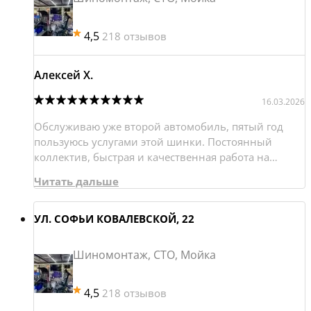
УЛ. САВУШКИНА, Д. 116 ЛИТ.
4,5
218 отзывов
А
Алексей Х.
5.0
Заправка кондиционера,
Шиномонтаж
16.03.2026
Ближайшая запись:
сегодня в
Обслуживаю уже второй автомобиль, пятый год
12:15
пользуюсь услугами этой шинки. Постоянный
коллектив, быстрая и качественная работа на
хорошем оборудовании. Без обмана и накруток за
Записаться
Подробнее
Читать дальше
несуществующие дефекты дисков.
УЛ. СОФЬИ КОВАЛЕВСКОЙ, 22
УЛ. КАРБЫШЕВА, Д. 9
Шиномонтаж, СТО, Мойка
4.7
Заправка кондиционера,
Шиномонтаж
4,5
218 отзывов