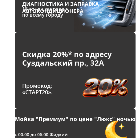
ДИАГНОСТИКА И ЗАПРАВКА
В MAX
18 точек заправки
АВТОКОНДИЦИОНЕРА
по всему городу
Скидка 20%* по адресу
Суздальский пр., 32А
Промокод:
«СТАРТ20».
Мойка "Премиум" по цене "Люкс" ночью
с 00.00 до 06.00 Жидкий