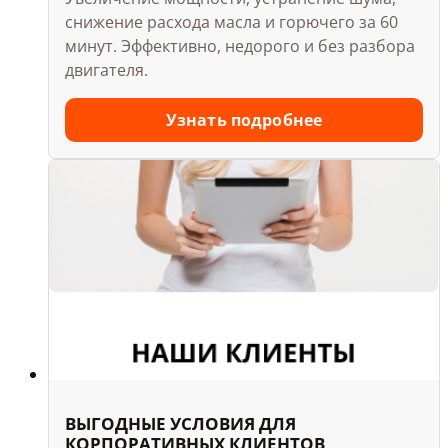
снижение расхода масла и горючего за 60
минут. Эффективно, недорого и без разбора
4.9
Заправка кондиционера,
двигателя.
Шиномонтаж
Ближайшая запись:
сегодня в
Узнать подробнее
12:15
Записаться
Подробнее
КУДРОВО, ЛЕНИНГРАДСКАЯ
УЛ., Д. 9/8
4.9
Заправка кондиционера,
Шиномонтаж
Ближайшая запись:
сегодня в
ВЫГОДНЫЕ УСЛОВИЯ ДЛЯ
12:15
КОРПОРАТИВНЫХ КЛИЕНТОВ