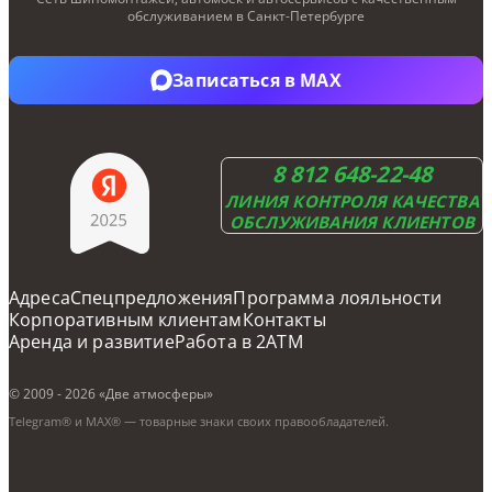
МУРИНО, ОХТИНСКАЯ АЛЛЕЯ,
обслуживанием в Санкт-Петербурге
9В
Записаться в Telegram
Записаться в MAX
Записаться
Подробнее
8 812 648-22-48
ЛИНИЯ КОНТРОЛЯ КАЧЕСТВА
ОБСЛУЖИВАНИЯ КЛИЕНТОВ
Адреса
Cпецпредложения
Программа лояльности
Корпоративным клиентам
Контакты
Аренда и развитие
Работа в 2ATM
© 2009 - 2026 «Две атмосферы»
Telegram® и MAX® — товарные знаки своих правообладателей.