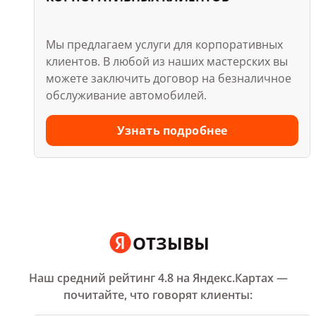
Записаться
Подробнее
Мы предлагаем услуги для корпоративных
клиентов. В любой из наших мастерских вы
можете заключить договор на безналичное
УЛ. ВАСЕНКО, Д. 12
обслуживание автомобилей.
4.8
Заправка кондиционера,
Узнать подробнее
Шиномонтаж
Ближайшая запись:
сегодня в
12:15
Записаться
Подробнее
ОТЗЫВЫ
ПУЛКОВСКОЕ Ш., Д. 43/1
Наш средний рейтинг 4.8 на Яндекс.Картах —
почитайте, что говорят клиенты: