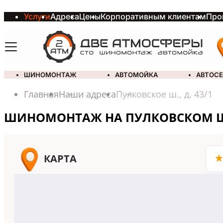
Услуги
Адреса
Цены
Корпоративным клиентам
Про
ШИНОМОНТАЖ
АВТОМОЙКА
АВТОС
Шиномонтаж на П
Главная
Наши адреса
Пулковское ш., д. 43/1
ШИНОМОНТАЖ НА ПУЛКОВСКОМ ШО
Информация о с
КАРТА