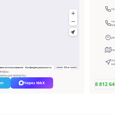
те
те
ма
ре
ка
по
м
джеры.
 меньше минуты.
am
Через MAX
8 812 64