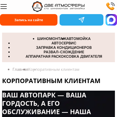
Запись на сайте
ШИНОМОНТАЖ
АВТОМОЙКА
АВТОСЕРВИС
ЗАПРАВКА КОНДИЦИОНЕРОВ
РАЗВАЛ-СХОЖДЕНИЕ
АППАРАТНАЯ РАСКОКСОВКА ДВИГАТЕЛЯ
Корпоративным клиентам 2АТМ
Главная
Корпоративным клиентам
КОРПОРАТИВНЫМ КЛИЕНТАМ
Корпоративным клиентам
ВАШ АВТОПАРК — ВАША
ГОРДОСТЬ, А ЕГО
ОБСЛУЖИВАНИЕ — НАША