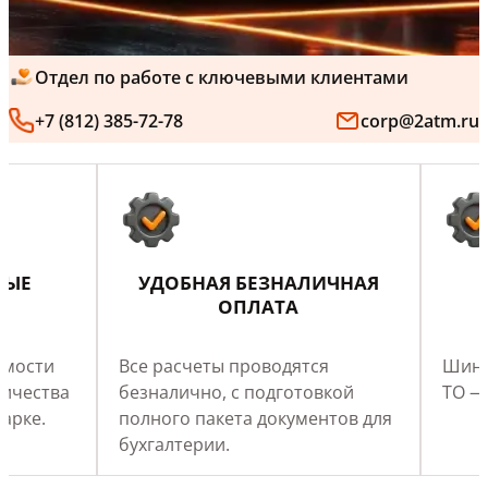
Отдел по работе с ключевыми клиентами
+7 (812) 385-72-78
corp@2atm.ru
НЫЕ
УДОБНАЯ БЕЗНАЛИЧНАЯ
ОПЛАТА
Возможности
имости
Все расчеты проводятся
Шино
личества
безналично, с подготовкой
ТО — 
арке.
полного пакета документов для
бухгалтерии.