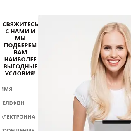
Связаться с 2АТМ чтобы по
СВЯЖИТЕСЬ
С НАМИ И
МЫ
ПОДБЕРЕМ
ВАМ
НАИБОЛЕЕ
ВЫГОДНЫЕ
УСЛОВИЯ!
Имя клиента
Телефон клиента
Почта пользователя
Сообщение пользователя