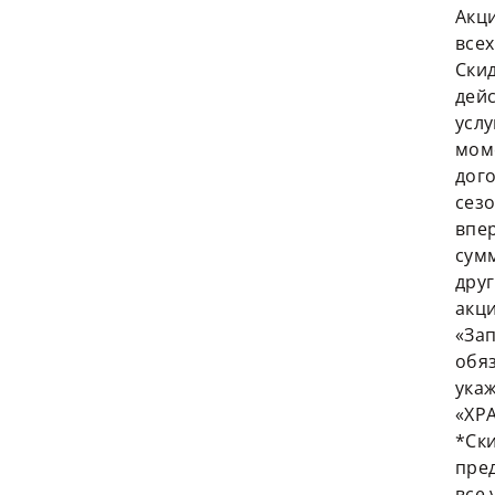
Акци
все
Ски
дейс
услу
мом
дог
сез
впе
сум
дру
акц
«Зап
обя
ука
«ХР
*Ск
пре
все 