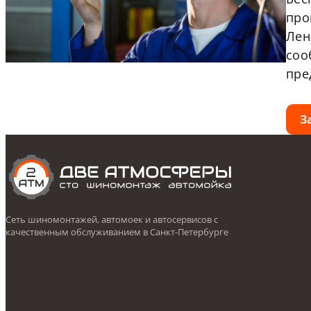
про
Лен
соо
пре
З
Сеть шиномонтажей, автомоек и автосервисов с
качественным обслуживанием в Санкт-Петербурге