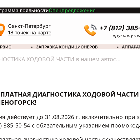
грамма лояльности
Спецпредложения
Санкт-Петербург
+7 (812) 385
18 точек на карте
круглосуто
ЕРВИС
ЗАПРАВКА КОНДИЦИОНЕРОВ
АППАРА
е
ОСТИКА ХОДОВОЙ ЧАСТИ в нашем автос...
е
СПЛАТНАЯ ДИАГНОСТИКА ХОДОВОЙ ЧАСТИ В
ЛЕНОГОРСК!
ия действует до
31.08.2026 г.
включительно
при 
) 385-50-54
с обязательным указанием промоко
платная диагностика ходовой части осуществляе